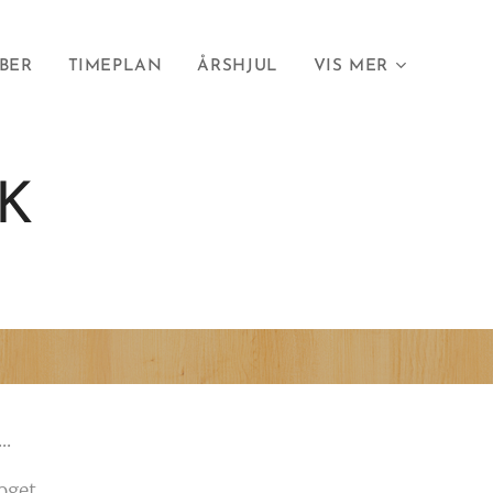
BER
TIMEPLAN
ÅRSHJUL
VIS MER
KK
..
toget.