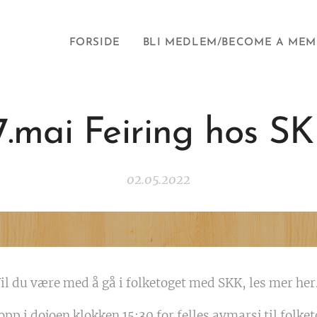
FORSIDE
BLI MEDLEM/BECOME A MEM
7.mai Feiring hos S
02.05.2022
il du være med å gå i folketoget med SKK, les mer her.
pp i dojoen klokken 15:30 for felles avmarsj til folke